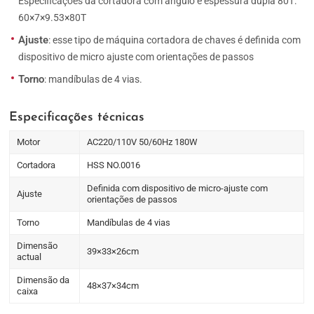
Especificações da cortadora com ângulo e espessura dupla 80T:
60×7×9.53×80T
Ajuste
: esse tipo de máquina cortadora de chaves é definida com
dispositivo de micro ajuste com orientações de passos
Torno
: mandíbulas de 4 vias.
Especificações técnicas
Motor
AC220/110V 50/60Hz 180W
Cortadora
HSS NO.0016
Definida com dispositivo de micro-ajuste com
Ajuste
orientações de passos
Torno
Mandíbulas de 4 vias
Dimensão
39×33×26cm
actual
Dimensão da
48×37×34cm
caixa