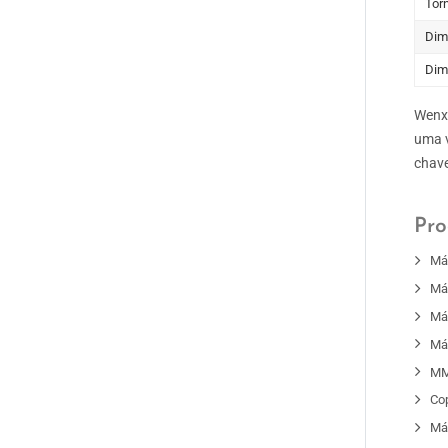
Tor
Dim
Dim
Wenxi
uma v
chave
Pro
Má
Má
Má
Má
MM
Co
Má