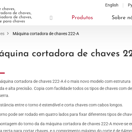
English
Р
 chaves,
adora de chaves,
adora de chaves,
Produtos
Sobre n
te para chaves
ves
Máquina cortadora de chaves 222-A
quina cortadora de chaves 2
áquina cortadora de chaves 222-A é o mais novo modelo com estrutura
ida e alta precisão. Copia com facilidade todos os tipos de chaves com d
serra.
istância entre o torno é estendível e corta chaves com cabos longos.
orno pode ser rodado em quatro lados para fixar diferentes tipos de chav
ontagem do torno da da máquina cortadora de chaves 222-A move-se 
ha recta para cortar chaves, e o comprimento máximo do corte é de 64m