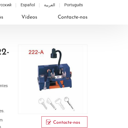
усский
Español
العربية
Português
ós
Vídeos
Contacte-nos
22-
entes
es.
em
Contacte-nos
m.