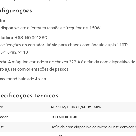
figurações
tor
 disponível em diferentes tensões e frequências, 150W
rtadora HSS
: NO.0013#C
ecificações do cortador titânio para chaves com ângulo duplo 110T:
×5×16×82º×110T
ste
: A máquina cortadora de chaves 222-A é definida com dispositivo de
ro ajuste com orientações de passos
rno
: mandíbulas de 4 vias.
ecificações técnicas
or
AC 220V/110V 50/60Hz 150W
tador
HSS NO.0013#C
ste
Definida com disposiivo de micro-ajuste com ori