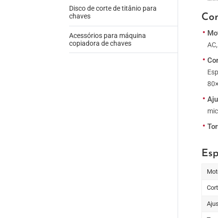
Disco de corte de titânio para
Con
chaves
Mo
Acessórios para máquina
copiadora de chaves
AC,
Co
Esp
80
Aju
mic
To
Esp
Mot
Cor
Aju