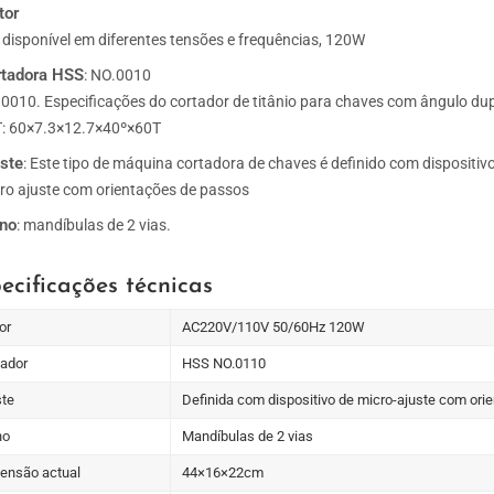
tor
 disponível em diferentes tensões e frequências, 120W
rtadora HSS
: NO.0010
0010. Especificações do cortador de titânio para chaves com ângulo du
: 60×7.3×12.7×40º×60T
ste
: Este tipo de máquina cortadora de chaves é definido com dispositiv
ro ajuste com orientações de passos
rno
: mandíbulas de 2 vias.
ecificações técnicas
or
AC220V/110V 50/60Hz 120W
tador
HSS NO.0110
ste
Definida com dispositivo de micro-ajuste com or
no
Mandíbulas de 2 vias
ensão actual
44×16×22cm