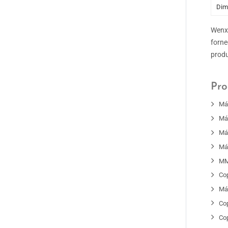
Dim
Wenxi
forne
produ
Pro
Má
Má
Má
Má
MM
Co
Má
Co
Co