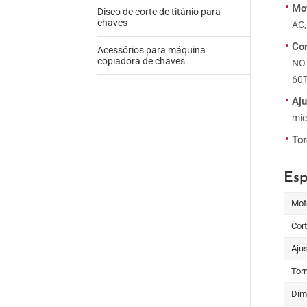
Mo
Disco de corte de titânio para
chaves
AC,
Co
Acessórios para máquina
copiadora de chaves
NO.
60T
Aju
mic
To
Esp
Mot
Cor
Aju
Tor
Dim