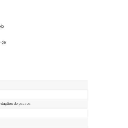
plo
o de
ientações de passos