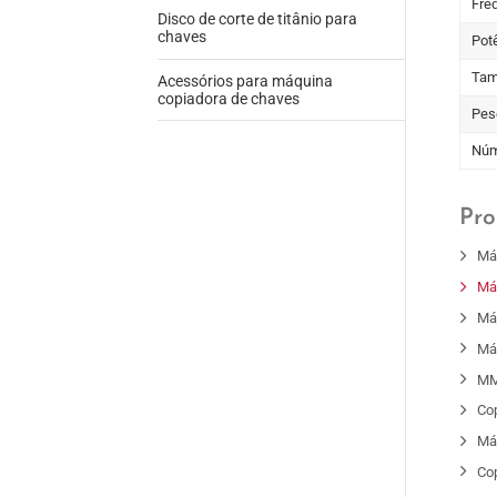
Fre
Disco de corte de titânio para
chaves
Pot
Tam
Acessórios para máquina
copiadora de chaves
Peso
Núm
Pro
Má
Má
Má
Má
MM
Co
Má
Co