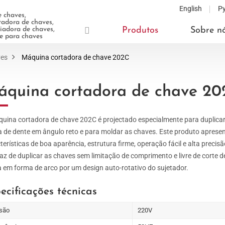
English
Р
 chaves,
adora de chaves,
adora de chaves,
Produtos
Sobre n
te para chaves
ves
Máquina cortadora de chave 202C
quina cortadora de chave 20
uina cortadora de chave 202C é projectado especialmente para duplicar
 de dente em ângulo reto e para moldar as chaves. Este produto aprese
terísticas de boa aparência, estrutura firme, operação fácil e alta precisã
az de duplicar as chaves sem limitação de comprimento e livre de corte d
 em forma de arco por um design auto-rotativo do sujetador.
ecificações técnicas
são
220V