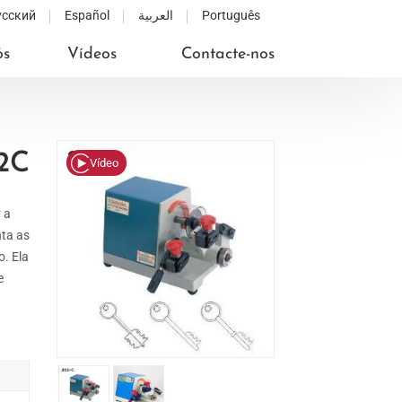
усский
Español
العربية
Português
ós
Vídeos
Contacte-nos
2C
Vídeo
 a
nta as
o. Ela
e