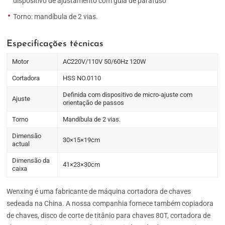
dispositivo de ajustamento com guia de parafuso
Torno: mandíbula de 2 vias.
Especificações técnicas
Motor
AC220V/110V 50/60Hz 120W
Cortadora
HSS NO.0110
Definida com dispositivo de micro-ajuste com
Ajuste
orientação de passos
Torno
Mandíbula de 2 vias.
Dimensão
30×15×19cm
actual
Dimensão da
41×23×30cm
caixa
Wenxing é uma fabricante de máquina cortadora de chaves
sedeada na China. A nossa companhia fornece também copiadora
de chaves, disco de corte de titânio para chaves 80T, cortadora de