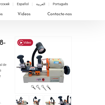
усский
Español
العربية
Português
ós
Vídeos
Contacte-nos
8-
Vídeo
al de
s
e
.