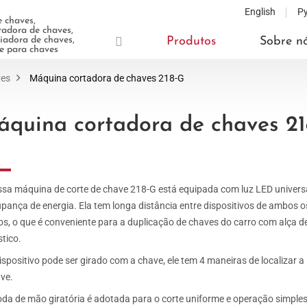
English
Р
 chaves,
adora de chaves,
adora de chaves,
Produtos
Sobre n
te para chaves
ves
Máquina cortadora de chaves 218-G
quina cortadora de chaves 21
sa máquina de corte de chave 218-G está equipada com luz LED univers
pança de energia. Ela tem longa distância entre dispositivos de ambos o
os, o que é conveniente para a duplicação de chaves do carro com alça d
stico.
ispositivo pode ser girado com a chave, ele tem 4 maneiras de localizar a
ve.
oda de mão giratória é adotada para o corte uniforme e operação simples