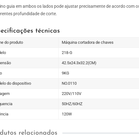
ino guia em ambos os lados pode ajustar precisamente de acordo com o
erentes profundidade de corte.
ecificações técnicas
e do produto
Máquina cortadora de chaves
elo
218-G
ensão
42.5x24.3x32.2(CM)
o
9KG
elo do dispositivo
NO.0110
tagem
220V/110V
quencia
50HZ/60HZ
ência
120W
dutos relacionados