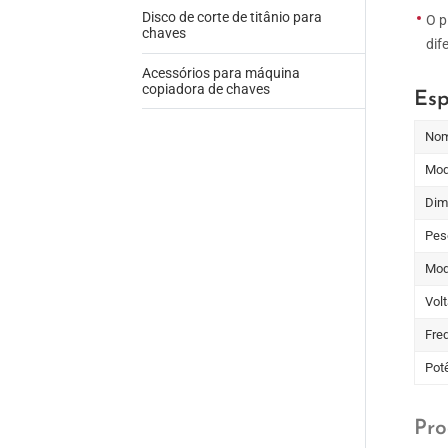
Disco de corte de titânio para
O p
chaves
dif
Acessórios para máquina
copiadora de chaves
Esp
Nom
Mod
Dim
Pes
Mod
Vol
Fre
Pot
Pro