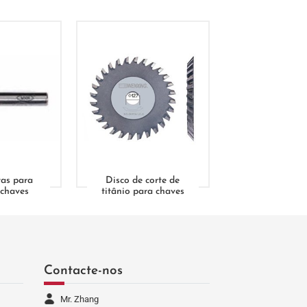
as para
Disco de corte de
 chaves
titânio para chaves
Contacte-nos
Mr. Zhang