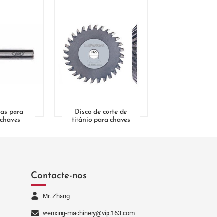
as para
Disco de corte de
 chaves
titânio para chaves
Contacte-nos
Mr. Zhang
wenxing-machinery@vip.163.com