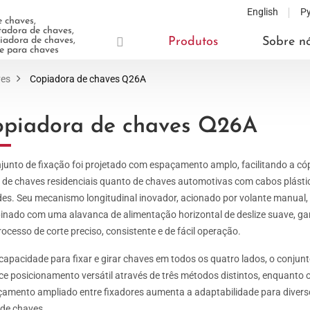
English
Р
 chaves,
adora de chaves,
adora de chaves,
Produtos
Sobre n
te para chaves
ves
Copiadora de chaves Q26A
piadora de chaves Q26A
junto de fixação foi projetado com espaçamento amplo, facilitando a có
 de chaves residenciais quanto de chaves automotivas com cabos plásti
es. Seu mecanismo longitudinal inovador, acionado por volante manual,
nado com uma alavanca de alimentação horizontal de deslize suave, ga
ocesso de corte preciso, consistente e de fácil operação.
apacidade para fixar e girar chaves em todos os quatro lados, o conjun
ce posicionamento versátil através de três métodos distintos, enquanto 
amento ampliado entre fixadores aumenta a adaptabilidade para divers
 de chaves.