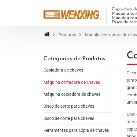
Copiadora de
Máquina cort
Máquina copi
Disco de cor
Produtos
Máquina cortadora de cha
Co
Categorias de Produtos
Copiadora de chaves
O con
tanto
Máquina cortadora de chaves
grand
Máquina copiadora de chaves
combi
um pr
Disco de corte para chaves
Com c
Disco de corte para chaves
ofere
espaç
Ferramentas para cópia de chaves
tipos