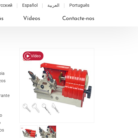
усский
Español
العربية
Português
ós
Vídeos
Contacte-nos
Vídeo
pia
cos
rante
to
o
os