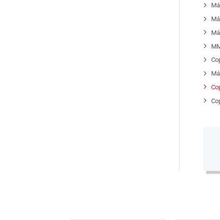
Má
Má
Má
MM
Co
Má
Co
Co