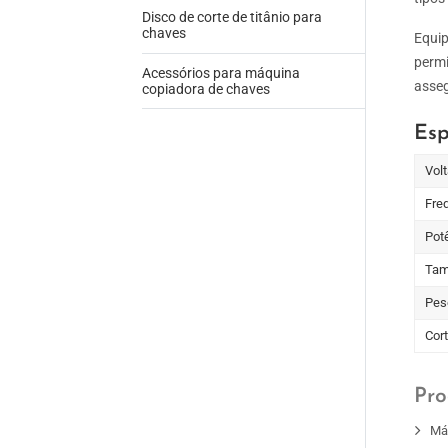
Disco de corte de titânio para
chaves
Equip
permi
Acessórios para máquina
asseg
copiadora de chaves
Esp
Vol
Fre
Pot
Tam
Peso
Cort
Pro
Má