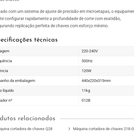
ado com um sistema de ajuste de precisão em microetapas, o equipame
te configurar rapidamente a profundidade de corte com exatidão,
urando replicação perfeita de chaves com esforço mínimo.
ecificações técnicas
tagem
220-240V
quência
500Hz
ência
120W
anho da embalagem
440x220x315mm
 líquido
11kg
ador nº
012B
dutos relacionados
quina cortadora de chaves Q28
Máquina cortadora de chaves 218-