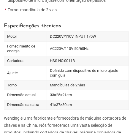
dispositivo de micro ajuste com orientação de passos
Torno: mandíbula de 2 vias
Especificações técnicas
Motor
DC220V/110V INPUT 170W
Fornecimento de
AC220V/110V 50/60Hz
energia
Cortadora
HSS NO.0011B
Definido com dispositivo de micro-ajuste
Ajuste
com guia
Torno
Mandíbulas de 2 vias
Dimensão actual
33×25×21cm
Dimensão da caixa
41×37×30cm
Wenxing é u ma fabricante e fornecedora de máquina cortadora de
chaves e na China. Nós fornecemos uma vasta selecção de
produtos, incluindo cortadora de chaves, máquina copiadora de