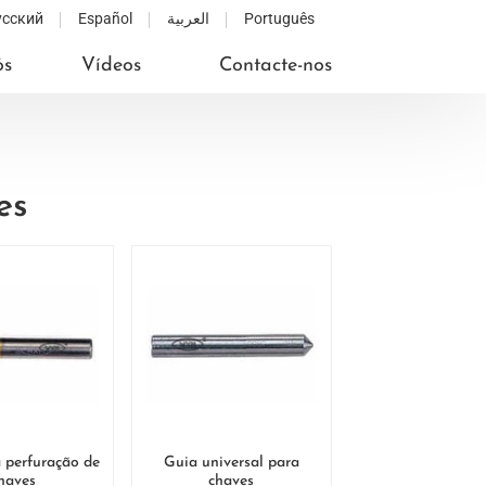
усский
Español
العربية
Português
ós
Vídeos
Contacte-nos
es
 perfuração de
Guia universal para
haves
chaves