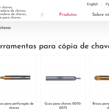
English
Р
 chaves,
adora de chaves,
adora de chaves,
Produtos
Sobre n
te para chaves
 chaves
rramentas para cópia de chav
ca para perfuração de
Guia para chaves 0070-
Broca para
chaves
0075
c